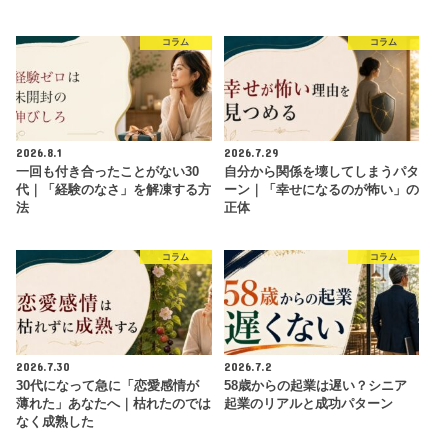
コラム
コラム
2026.8.1
2026.7.29
一回も付き合ったことがない30
自分から関係を壊してしまうパタ
代｜「経験のなさ」を解凍する方
ーン｜「幸せになるのが怖い」の
法
正体
コラム
コラム
2026.7.30
2026.7.2
30代になって急に「恋愛感情が
58歳からの起業は遅い？シニア
薄れた」あなたへ｜枯れたのでは
起業のリアルと成功パターン
なく成熟した