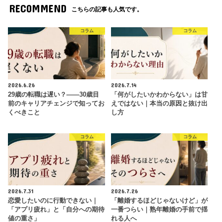
RECOMMEND
こちらの記事も人気です。
コラム
コラム
2026.6.26
2026.7.14
29歳の転職は遅い？——30歳目
「何がしたいかわからない」は甘
前のキャリアチェンジで知ってお
えではない｜本当の原因と抜け出
くべきこと
し方
コラム
コラム
2026.7.31
2026.7.26
恋愛したいのに行動できない｜
「離婚するほどじゃないけど」が
「アプリ疲れ」と「自分への期待
一番つらい｜熟年離婚の手前で揺
値の重さ」
れる人へ