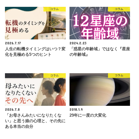
コラム
コラム
2026.7.17
2024.2.23
人生の転機タイミングはいつ？変
「惑星の年齢域」ではなく『星座
化を見極める5つのヒント
の年齢域』
コラム
コラム
2026.7.8
2018.1.9
「お母さんみたいになりたくな
29年に一度の大変化
い」と思う娘の心理と、その先に
ある本当の自分