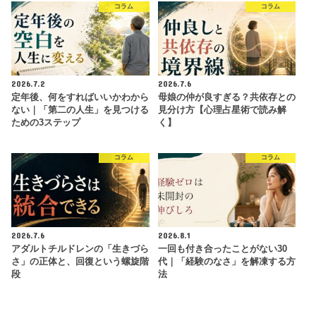
コラム
コラム
2026.7.2
2026.7.6
定年後、何をすればいいかわから
母娘の仲が良すぎる？共依存との
ない｜「第二の人生」を見つける
見分け方【心理占星術で読み解
ための3ステップ
く】
コラム
コラム
2026.7.6
2026.8.1
アダルトチルドレンの「生きづら
一回も付き合ったことがない30
さ」の正体と、回復という螺旋階
代｜「経験のなさ」を解凍する方
段
法