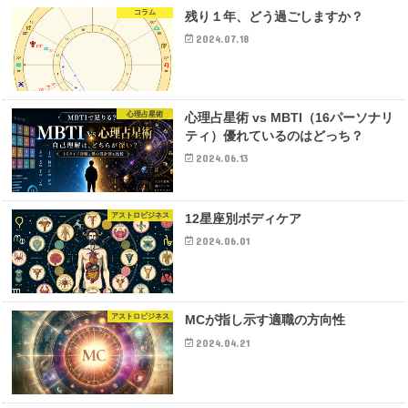
コラム
残り１年、どう過ごしますか？
2024.07.18
心理占星術
心理占星術 vs MBTI（16パーソナリ
ティ）優れているのはどっち？
2024.06.13
アストロビジネス
12星座別ボディケア
2024.06.01
アストロビジネス
MCが指し示す適職の方向性
2024.04.21