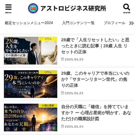
menu
search
鑑定セッションメニュー2024
入門コンテンツ一覧
プロフィール
コラム
28歳で「人生リセットしたい」と思
ったときに読む記事｜28歳 人生 リ
セットの正体
2026.06.25
コラム
29歳、このキャリアで本当にいいの
か?「サターンリターン世代」の焦
りの正体
2026.06.25
心理占星術
自分の天職に「確信」を持てていま
すか？ ー 心理占星術が明かす、あな
ただけの職業設計図
2026.06.24